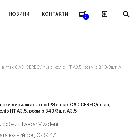
НОВИНИ
КОНТАКТИ
0
S e.max CAD CEREC/inLab, колір HT A3.5, розмір B40/3шт, A
локи дисилікат літію IPS e.max CAD CEREC/inLab,
олір HT A3.5, розмір B40/3шт, A3,5
иробник:
Ivoclar Vivadent
аталожний код: 073-3471