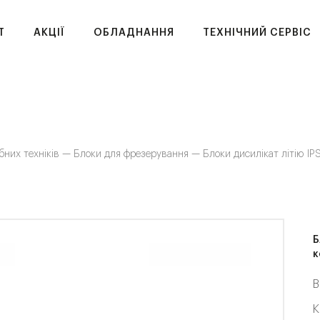
T
АКЦІЇ
ОБЛАДНАННЯ
ТЕХНІЧНИЙ СЕРВІС
бних техніків —
Блоки для фрезерування —
Блоки дисилікат літію IP
Б
к
В
К