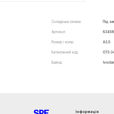
Складська ознака:
Під з
Артикул:
6345
Розмір і колір:
A3,5
Каталожний код:
073-3
Бренд:
Ivocla
Інформація