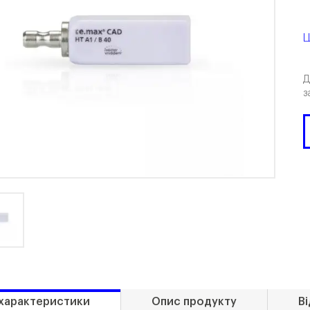
Ц
Д
з
 характеристики
Опис продукту
Ві