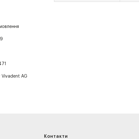
амовлення
89
471
r Vivadent AG
Контакти