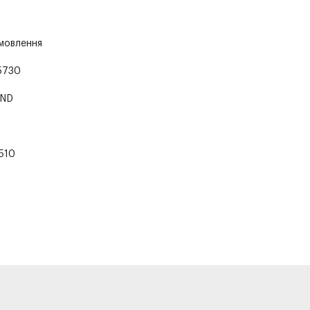
амовлення
5730
END
510