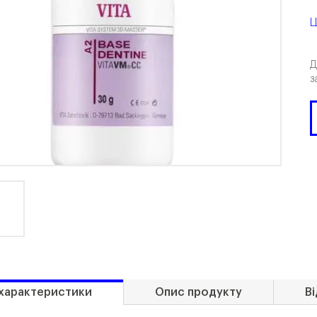
Ц
Д
з
 характеристики
Опис продукту
Ві