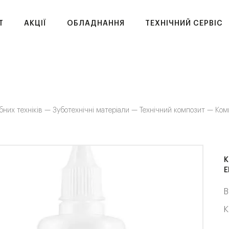
T
АКЦІЇ
ОБЛАДНАННЯ
ТЕХНІЧНИЙ СЕРВІС
бних техніків —
Зуботехнічні матеріали —
Технічний композит —
Ком
К
E
В
К