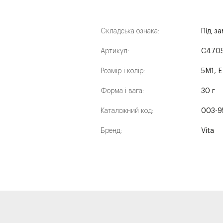
Складська ознака:
Під з
Артикул:
C470
Розмір і колір:
5M1, 
Форма і вага:
30 г
Каталожний код:
003-9
Бренд:
Vita