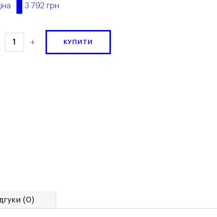
3 792 грн
іна
+
КУПИТИ
дгуки (0)