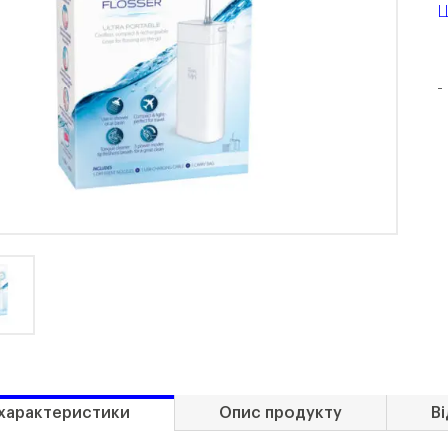
Ц
-
 характеристики
Опис продукту
Ві