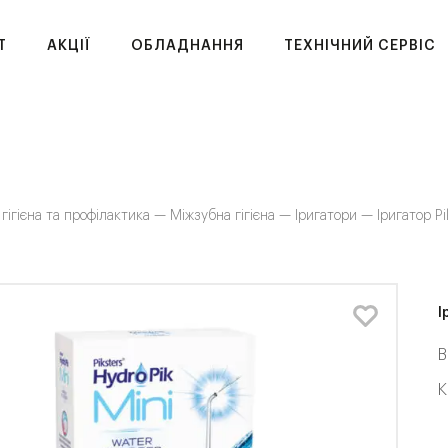
T
АКЦІЇ
ОБЛАДНАННЯ
ТЕХНІЧНИЙ СЕРВІС
 гігієна та профілактика —
Міжзубна гігієна —
Іригатори —
Іригатор Pi
І
В
К