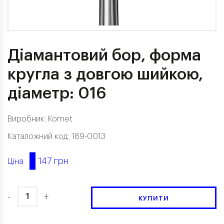
Діамантовий бор, форма
кругла з довгою шийкою,
діаметр: 016
Виробник:
Komet
Каталожний код: 189-0013
147 грн
Ціна
-
+
КУПИТИ