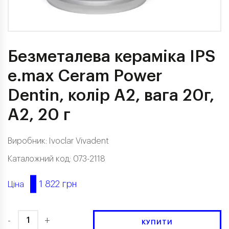
Безметалева кераміка IPS
e.max Ceram Power
Dentin, колір A2, вага 20г,
A2, 20 г
Виробник:
Ivoclar Vivadent
Каталожний код: 073-2118
1 822 грн
Ціна
-
+
КУПИТИ