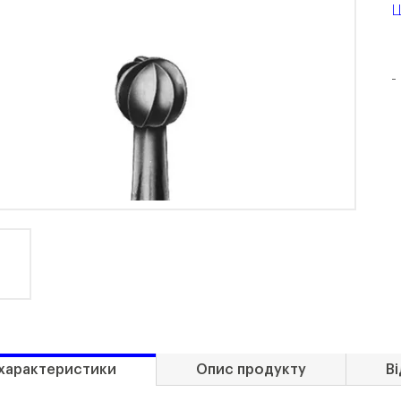
Ц
-
 характеристики
Опис продукту
Ві