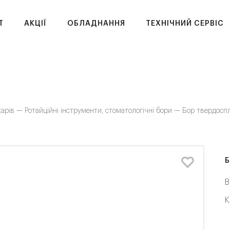
T
АКЦІЇ
ОБЛАДНАННЯ
ТЕХНІЧНИЙ СЕРВІС
карів —
Ротайційні інструменти, стоматологічні бори —
Бор твердосп
Б
В
К