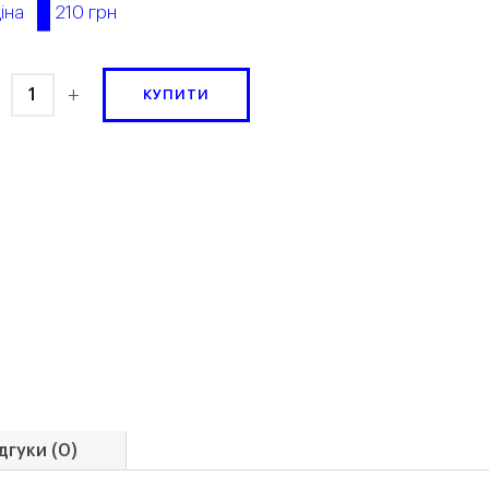
210 грн
іна
+
КУПИТИ
дгуки (0)