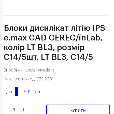
Блоки дисилікат літію IPS
e.max CAD CEREC/inLab,
колір LT BL3, розмір
C14/5шт, LT ВLЗ, С14/5
Виробник:
Ivoclar Vivadent
Каталожний код: 073-2031
6 842 грн
Ціна
-
+
КУПИТИ