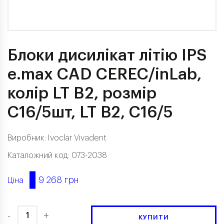
Блоки дисилікат літію IPS
e.max CAD CEREC/inLab,
колір LT B2, розмір
C16/5шт, LT В2, С16/5
Виробник:
Ivoclar Vivadent
Каталожний код: 073-2038
9 268 грн
Ціна
-
+
КУПИТИ