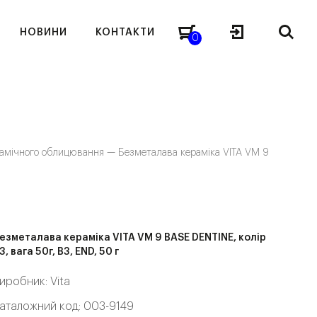
НОВИНИ
КОНТАКТИ
0
рамічного облицювання —
Безметалава кераміка VITA VM 9
езметалава кераміка VITA VM 9 BASE DENTINE, колір
3, вага 50г, B3, END, 50 г
иробник:
Vita
аталожний код: 003-9149