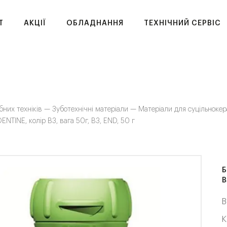
T
АКЦІЇ
ОБЛАДНАННЯ
ТЕХНІЧНИЙ СЕРВІС
бних техніків —
Зуботехнічні матеріали —
Матеріали для суцільноке
ENTINE, колір B3, вага 50г, B3, END, 50 г
Б
B
В
К