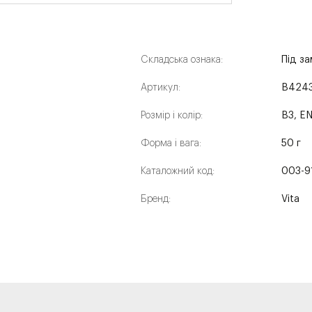
Складська ознака:
Під з
Артикул:
B424
Розмір і колір:
B3, E
Форма і вага:
50 г
Каталожний код:
003-9
Бренд:
Vita