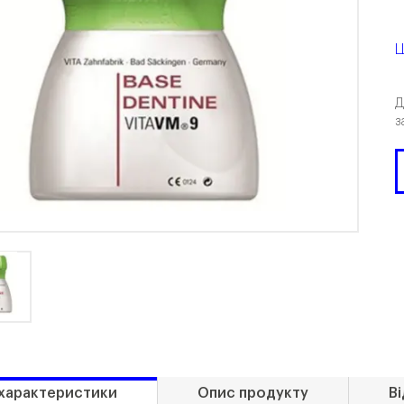
Ц
Д
з
 характеристики
Опис продукту
Ві