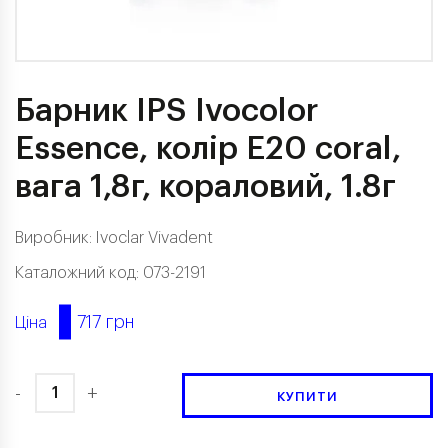
Барник IPS Ivocolor
Essence, колір E20 coral,
вага 1,8г, кораловий, 1.8г
Виробник:
Ivoclar Vivadent
Каталожний код: 073-2191
717 грн
Ціна
-
+
КУПИТИ