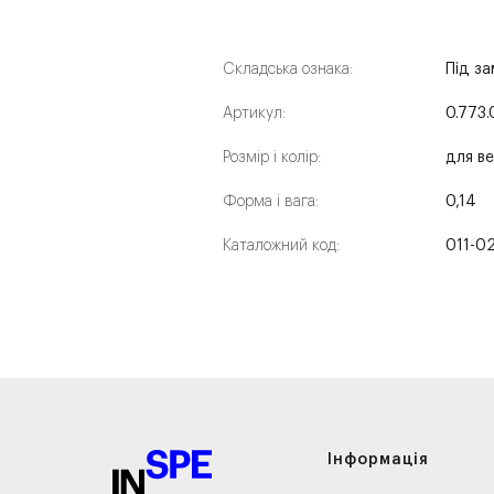
Складська ознака:
Під з
Артикул:
0.773.
Розмір і колір:
для ве
Форма і вага:
0,14
Каталожний код:
011-0
Інформація