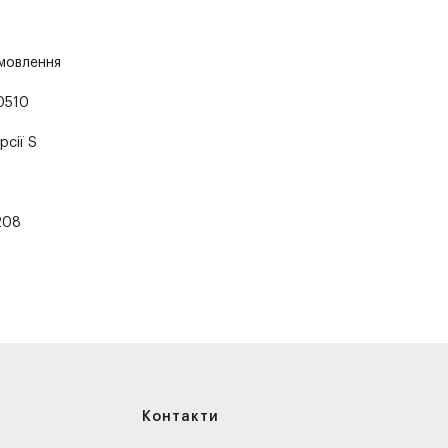
амовлення
0510
рсії S
208
Контакти