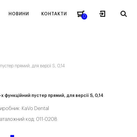
НОВИНИ
КОНТАКТИ
0
пустер прямий, для версії S, 0,14
-х функційний пустер прямий, для версії S, 0,14
иробник:
KaVo Dental
аталожний код: 011-0208