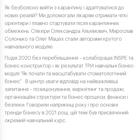
Як безболісно вийти з карантину і адаптуватися до
нових реалій? Ми допомогали лікарям отримати чіткі
орієнтири і плавно стартувати після карантинних
обмежень. Спікери Олександра Альхімович, Мирослав
Солонько та Олег Мацех стали авторами крутого
навчального модулю.
Подія 2020 без перебільшення – колаборація INSPE та
Бізнес-конструктор і як результат ТРИ навчальні бізнес-
модулі “Як почати та масштабувати стоматологічний
бізнес” . В центрі уваги відповіді на найважливіші
запитання – позиціонування, маркетинг та продажі;
організаційні структури та бізнес-процеси; фінанси і
безпеки. Говорили наприкінці року і про основні
тренди бізнесу в 2021 році, цій темі був присвячений
окремий навчальний курс.