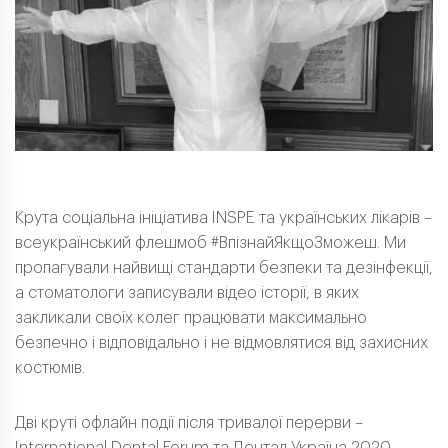
Крута соціальна ініціатива INSPE та українських лікарів –
всеукраїнський флешмоб #ВпізнайЯкщоЗможеш. Ми
пропагували найвищі стандарти безпеки та дезінфекції,
а стоматологи записували відео історії, в яких
закликали своїх колег працювати максимально
безпечно і відповідально і не відмовлятися від захисних
костюмів.
Дві круті офлайн події після тривалої перерви –
International Dental Forum та Дентал-Україна 2020 –