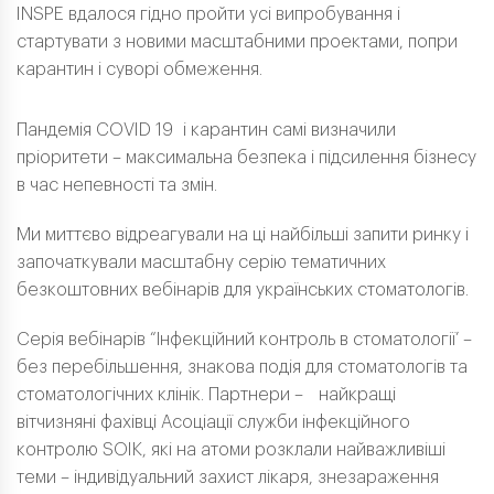
INSPE вдалося гідно пройти усі випробування і
стартувати з новими масштабними проектами, попри
карантин і суворі обмеження.
Пандемія COVID 19 і карантин cамі визначили
пріоритети – максимальна безпека і підсилення бізнесу
в час непевності та змін.
Ми миттєво відреагували на ці найбільші запити ринку і
започаткували масштабну серію тематичних
безкоштовних вебінарів для українських стоматологів.
Серія вебінарів “Інфекційний контроль в стоматології’ –
без перебільшення, знакова подія для стоматологів та
стоматологічних клінік. Партнери – найкращі
вітчизняні фахівці Асоціації служби інфекційного
контролю SOIK, які на атоми розклали найважливіші
теми – індивідуальний захист лікаря, знезараження