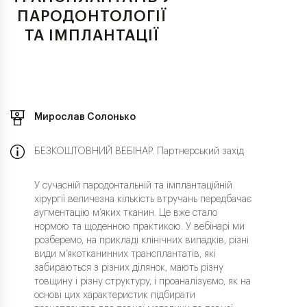
ПАРОДОНТОЛОГІЇ
ТА ІМПЛАНТАЦІЇ
Мирослав Солонько
БЕЗКОШТОВНИЙ ВЕБІНАР. Партнерський захід
У сучасній пародонтальній та імплантаційній
хірургії величезна кількість втручань передбачає
аугментацію м’яких тканин. Це вже стало
нормою та щоденною практикою. У вебінарі ми
розберемо, на прикладі клінічних випадків, різні
види м’якотканинних трансплантатів, які
забираються з різних ділянок, мають різну
товщину і різну структуру, і проаналізуємо, як на
основі цих характеристик підбирати