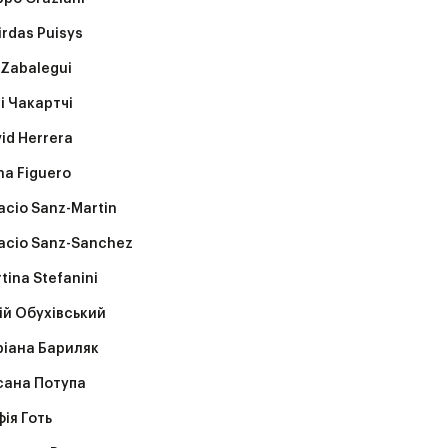
irdas Puisys
 Zabalegui
і Чакартчі
id Herrera
na Figuero
acio Sanz-Martin
acio Sanz-Sanchez
tina Stefanini
й Обухівський
іана Бариляк
сана Потупа
ія Готь