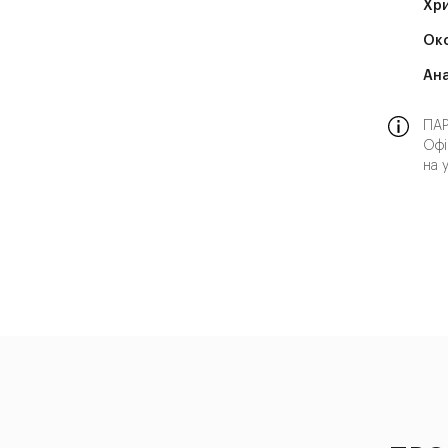
Хр
Ок
Ана
ПАР
Офі
на 