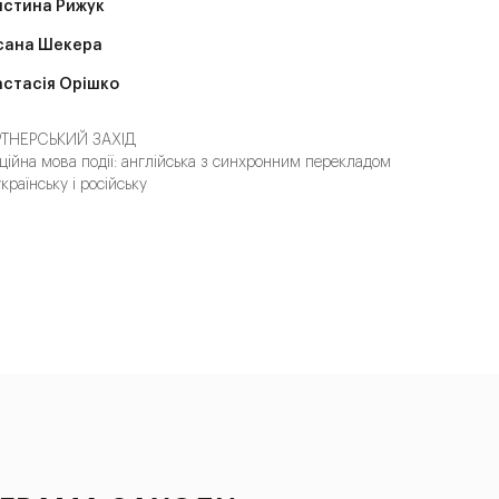
истина Рижук
сана Шекера
стасія Орішко
ТНЕРСЬКИЙ ЗАХІД
ційна мова події: англійська з синхронним перекладом
українську і російську