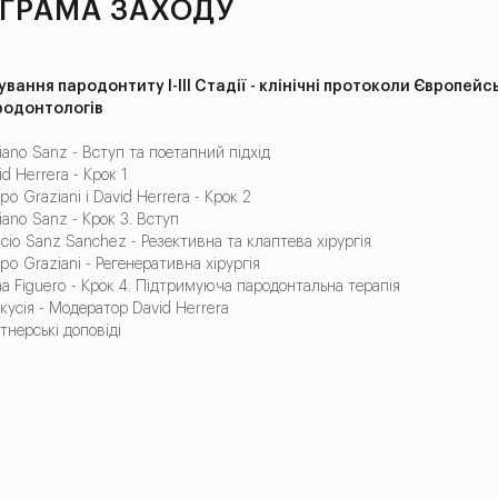
ГРАМА ЗАХОДУ
ування пародонтиту І-ІІІ Стадії - клінічні протоколи Європейс
родонтологів
iano Sanz - Вступ та поетапний підхід
id Herrera - Крок 1
ppo Graziani і David Herrera - Крок 2
iano Sanz - Крок 3. Вступ
acio Sanz Sanchez - Резективна та клаптева хірургія
ippo Graziani - Регенеративна хірургія
na Figuero - Крок 4. Підтримуюча пародонтальна терапія
кусія - Модератор David Herrera
тнерські доповіді