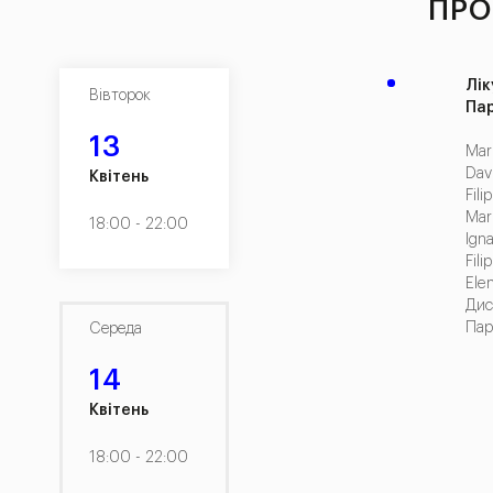
ПРО
Лік
Вівторок
Па
13
Mar
Dav
Квітень
Fili
Mar
18:00 - 22:00
Ign
Fil
Ele
Дис
Пар
Середа
14
Квітень
18:00 - 22:00