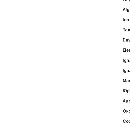
Alg
Ion
Тал
Dav
Ele
Ign
Ign
Mar
Юрі
Адр
Ок
Соф