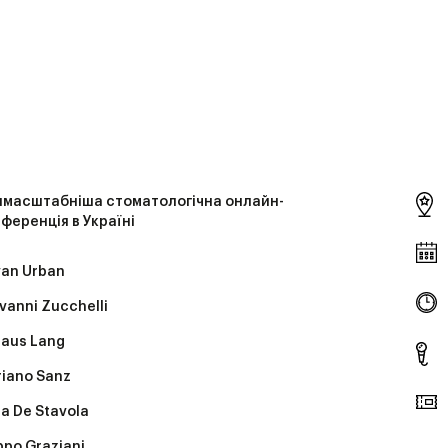
ймасштабніша стоматологічна онлайн-
ференція в Україні
van Urban
vanni Zucchelli
laus Lang
iano Sanz
a De Stavola
ippo Graziani