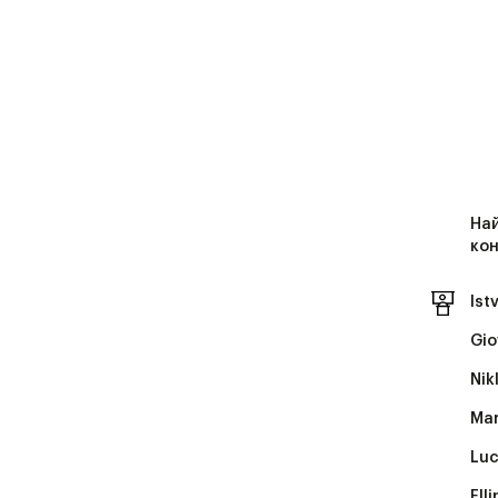
На
кон
Ist
Gio
Nik
Mar
Luc
FIl