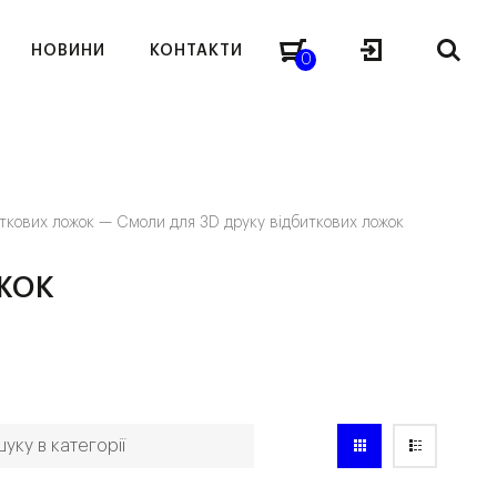
НОВИНИ
КОНТАКТИ
0
иткових ложок —
Смоли для 3D друку відбиткових ложок
ЖОК