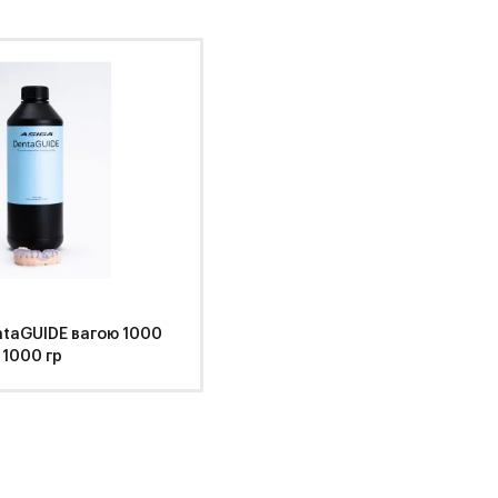
.
ntaGUIDE вагою 1000
 1000 гр
ga