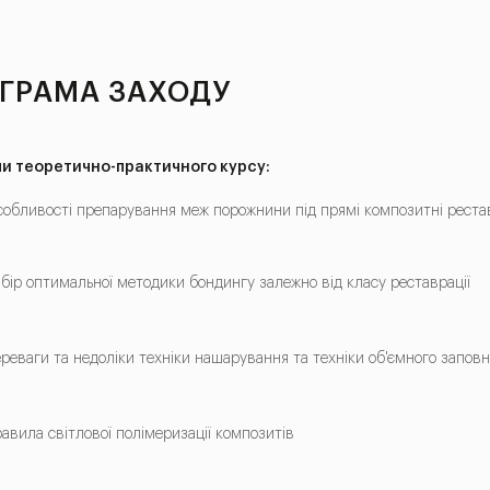
ГРАМА ЗАХОДУ
и теоретично-практичного курсу:
собливості препарування меж порожнини під прямі композитні рестав
ибір оптимальної методики бондингу залежно від класу реставрації
ереваги та недоліки техніки нашарування та техніки об'ємного запов
равила світлової полімеризації композитів