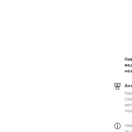
Нав
мед
нез
Ан
Кер
Шаа
мат
ліка
Нав
та 