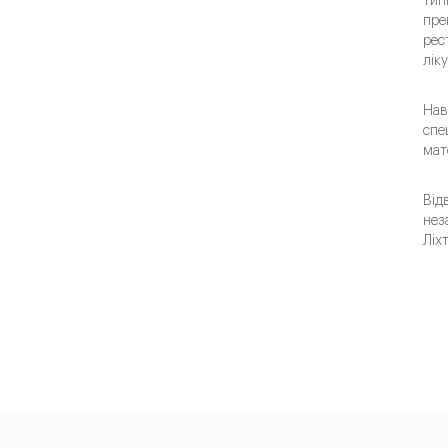
тип
пре
рес
лік
Нав
спе
мат
Від
нез
Ліх