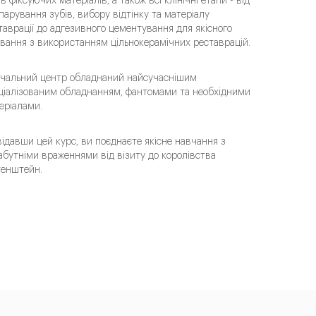
ів фіксуючих матеріалів, а також всі клінічні етапи - від
парування зубів, вибору відтінку та матеріалу
таврації до адгезивного цементування для якісного
ування з використанням цільнокерамічних реставрацій.
чальний центр обладнаний найсучаснішим
ціалізованим обладнанням, фантомами та необхідними
еріалами.
відавши цей курс, ви поєднаєте якісне навчання з
абутніми враженнями від візиту до королівства
тенштейн.