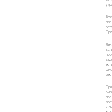
укр
Тео
пра
ест
Про
Лек
адг
пор
зад
ест
фік
рес
Пра
виг
пол
рес
кіл