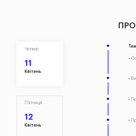
ПРО
Тем
Четвер
• О
11
Квітень
• В
• П
П’ятниця
12
• П
Квітень