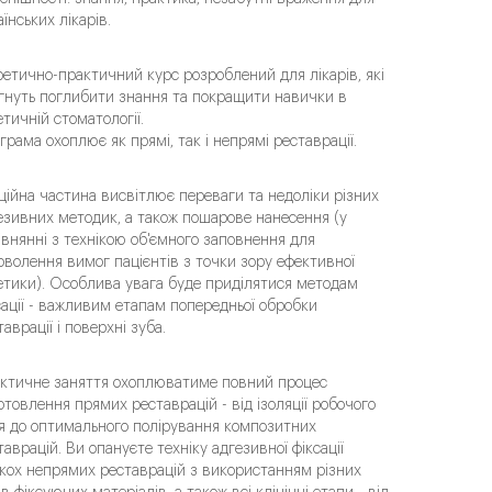
аїнських лікарів.
ретично-практичний курс розроблений для лікарів, які
гнуть поглибити знання та покращити навички в
етичній стоматології.
грама охоплює як прямі, так і непрямі реставрації.
ційна частина висвітлює переваги та недоліки різних
езивних методик, а також пошарове нанесення (у
івнянні з технікою об'ємного заповнення для
оволення вимог пацієнтів з точки зору ефективної
етики). Особлива увага буде приділятися методам
сації - важливим етапам попередньої обробки
таврації і поверхні зуба.
ктичне заняття охоплюватиме повний процес
отовлення прямих реставрацій - від ізоляції робочого
я до оптимального полірування композитних
таврацій. Ви опануєте техніку адгезивної фіксації
ькох непрямих реставрацій з використанням різних