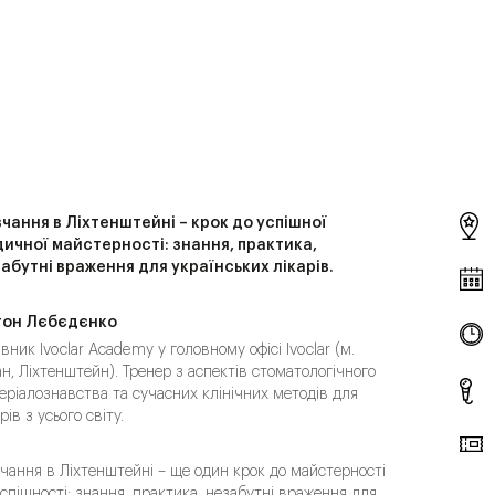
чання в Ліхтенштейні – крок до успішної
ичної майстерності: знання, практика,
абутні враження для українських лікарів.
тон Лєбєдєнко
івник Ivoclar Academy у головному офісі Ivoclar (м.
н, Ліхтенштейн). Тренер з аспектів стоматологічного
еріалознавства та сучасних клінічних методів для
рів з усього світу.
чання в Ліхтенштейні – ще один крок до майстерності
успішності: знання, практика, незабутні враження для