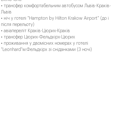
• трансфер комфортабельним автобусом Львів-Краків-
Львів
• ніч у готелі "Hampton by Hilton Krakow Airport" (до і
після перельоту)
• авіапереліт Краків-Цюрих-Краків
• трансфер Цюрих-Фельдкірх-Цюрих
• проживання у двомісних номерах у готелі
"Leonhard"м.Фельдкірх зі сніданками (3 ночі)