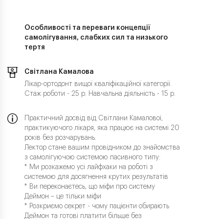
Особливості та переваги концепції
самолігування, слабких сил та низького
тертя
Світлана Камалова
Лікар-ортодонт вищої кваліфікаційної категорії.
Стаж роботи - 25 р. Навчальна діяльність - 15 р.
Практичний досвід від Світлани Камалової,
практикуючого лікаря, яка працює на системі 20
років без розчарувань.
Лектор стане вашим провідником до знайомства
з самолігуючою системою пасивного типу:
* Ми розкажемо усі лайфхаки на роботі з
системою для досягнення крутих результатів
* Ви переконаєтесь, що міфи про систему
Деймон – це тільки міфи
* Розкриємо секрет - чому пацієнти обирають
Деймон та готові платити більше без