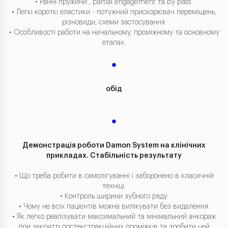
• Ранні пружини , partial engagement та by pass.
• Легкі короткі еластики - потужний прискорювач переміщень,
різновиди, схеми застосування.
• Особливості работи на начальному, проміжному та основному
етапах.
обід
Демонстрація роботи Damon System на клінічних
прикладах. Стабільність результату
• Що треба робити в самолігуванні і заборонено в класичній
техніці.
• Контроль ширини зубного ряду.
• Чому не всіх пацієнтів можна вилікувати без видалення.
• Як легко реалізувати максимальний та мінімальний анкораж
при закритті постекстракційних проміжків та зробити цей