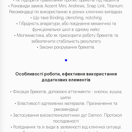
• Як підібрати правильний пропис брекетів під пацієнта
• Різновиди замків Accent Mini, Andrews, Snap Link, Titanium.
Рекомендації по використанню в різних клінічних випадках.
• Що таке Binding, clenching, notching
• Гібрідність апаратури, або поєднання механічної та
функціональної шкіл в одному кейсі
• Міогімнастика, або як прискорити роботу брекетів та
забезпечити стабільність результату
• Закони рокірування брекетів.
Особливості роботи, ефективне використання
додаткових елементів
• Фіксація брекетів, допоміжні аттачменти - кнопки, вушка,
шипи.
• Властивості адгезивних матеріалів. Призначення та
рекомендації
• Застосування високотехнологічних дуг Damon. Протокол
послідовності
• Роз’єднання та їх види в залежності від клінічної ситуації.