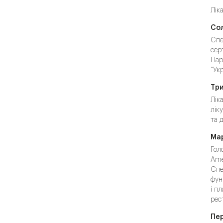
Лік
Со
Спе
сер
Пар
“Ук
Три
Лік
лік
та 
Ма
Гол
Ame
Спе
фун
і п
рест
Пе