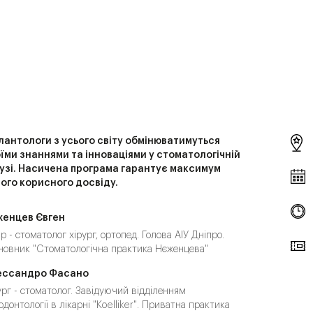
лантологи з усього світу обмінюватимуться
їми знаннями та інноваціями у стоматологічній
узі. Насичена програма гарантує максимум
ого корисного досвіду.
женцев Євген
ар - стоматолог хірург, ортопед. Голова АІУ Дніпро.
новник "Стоматологічна практика Нєженцева"
ессандро Фасано
ург - стоматолог. Завідуючий відділенням
одонтології в лікарні "Koelliker". Приватна практика