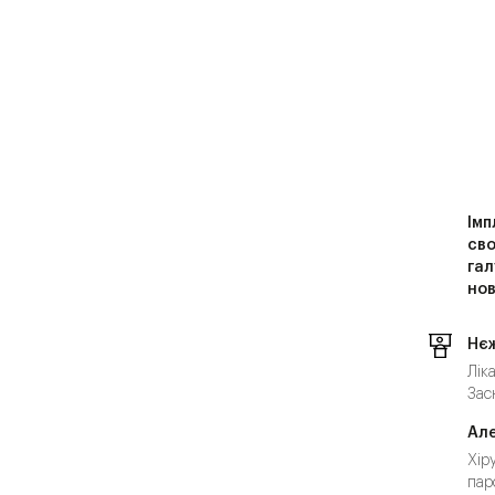
Імп
сво
гал
нов
Нє
Лік
Зас
Ал
Хір
пар