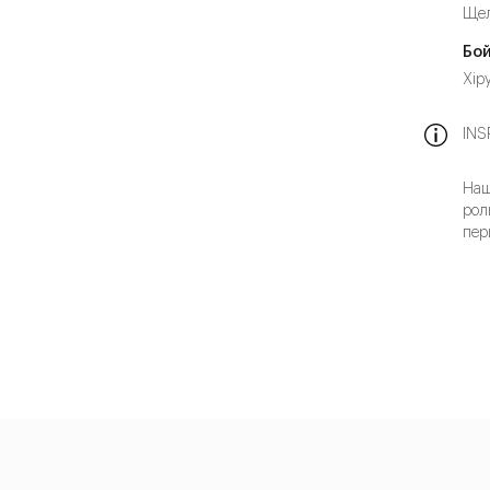
Щел
Бой
Хір
INS
Наш
рол
пер