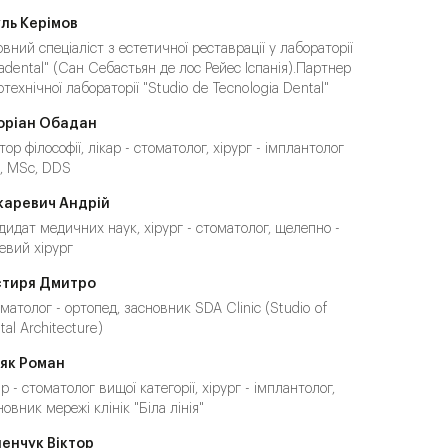
ль Керімов
овний спеціаліст з естетичної реставрації у лабораторії
lladental" (Сан Себастьян де лос Рейес Іспанія).Партнер
отехнічної лабораторії "Studio de Tecnologia Dental"
оріан Обадан
тор філософії, лікар - стоматолог, хірург - імплантолог
, MSc, DDS
каревич Андрій
дидат медичних наук, хірург - стоматолог, щелепно -
евий хірург
стиря Дмитро
матолог - ортопед, засновник SDA Clinic (Studio of
tal Architecture)
як Роман
ар - стоматолог вищої категорії, хірург - імплантолог,
новник мережі клінік "Біла лінія"
енчук Віктор