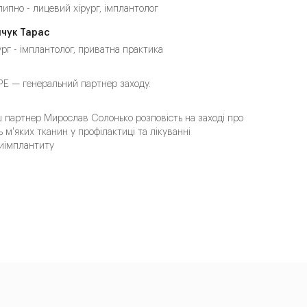
ипно - лицевий хірург, імплантолог
чук Тарас
ург - імплантолог, приватна практика
PE — генеральний партнер заходу.
 партнер Мирослав Солонько розповість на заході про
ь м'яких тканин у профілактиці та лікуванні
иімплантиту