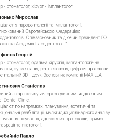
ар - стоматолог, хірург - імплантолог
лонько Мирослав
ціаліст з пародонтології та імплантології,
тифікований Європейською Федерацією
одонтологів. Співзасновник та діючий президент ГО
раїнська Академія Пародонтології"
фонов Георгій
ар - стоматолог, оральна хірургія, імплантологічне
ування, аугментація, рентгенологія, цифрові протоколи
дентальний 3D - друк. Засновник компанії MAXILLA
ртинович Станіслав
овний лікар і завідувач ортопедичним відділенням
l Dental Clinic.
ціаліст по напрямках: планування, естетичні та
кціональні реабілітації, мультидисциплінарного аналізу
ланування лікування, адгезивних протоколів, прямої
аврації та гнатології.
ребийніс Павло