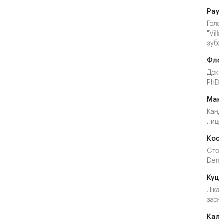
Рау
Гол
"Vi
зуб
Фл
Док
PhD
Ма
Кан
лиц
Ко
Сто
Den
Куц
Лік
зас
Кал