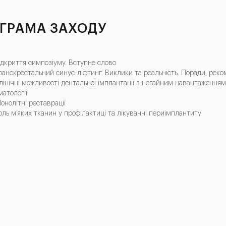
ГРАМА ЗАХОДУ
Відкриття симпозіуму. Вступне слово
Транскрестальний синус-ліфтинг. Виклики та реальність. Поради, реко
Клінічні можливості дентальної імплантації з негайним навантаженням
матології
Монолітні реставрації
Роль м’яких тканин у профілактиці та лікуванні периімплантиту