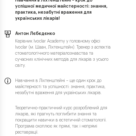
Навчання в Ліхтенштейні – крок до
успішної медичної майстерності: знання,
практика, незабутні враження для
українських лікарів!
Антон Лєбєдєнко
Керівник Ivoclar Academy у головному офісі
Ivoclar (м. Шаан, Ліхтенштейн). Тренер з аспектів
стоматологічного матеріалознавства та
сучасних клінічних методів для лікарів з усього
світу.
Навчання в Ліхтенштейні – ще один крок до
майстерності та успішності: знання, практика,
незабутні враження для українських лікарів.
Теоретично-практичний курс розроблений для
лікарів, які прагнуть поглибити знання та
покращити навички в естетичній стоматології.
Програма охоплює як прямі, так і непрямі
реставрації.