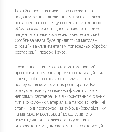
Лекційна частина висвітлює переваги та
недоліки різних адгезивних методик, а також
пошарове нанесення (у порівнянні з технікою
об'ємного заповнення для задоволення вимог
пацієнтів з точки зору ефективної естетики).
Особлива увага буде приділятися методам
фіксації - важливим етапам попередньої обробки
реставрації і поверхні зуба.
Практичне заняття охоплюватиме повний
процес виготовлення прямих реставрацій - від
ізоляції робочого поля до оптимального
полірування композитних реставрацій. Ви
опануєте техніку адгезивної фіксації кількох
непрямих реставрацій з використанням різних
типів фіксуючих матеріалів, а також всі клінічні
етапи - від препарування зубів, вибору відтінку
та матеріалу реставрації до адгезивного
цементування для якісного лікування з
використанням цільнокерамічних реставрацій.