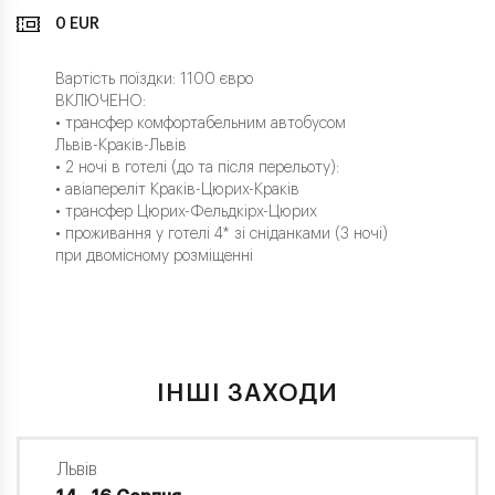
0 EUR
Вартість поїздки: 1100 євро
ВКЛЮЧЕНО:
• трансфер комфортабельним автобусом
Львів-Краків-Львів
• 2 ночі в готелі (до та після перельоту):
• авіапереліт Краків-Цюрих-Краків
• трансфер Цюрих-Фельдкірх-Цюрих
• проживання у готелі 4* зі сніданками (3 ночі)
при двомісному розміщенні
ІНШІ ЗАХОДИ
Львів